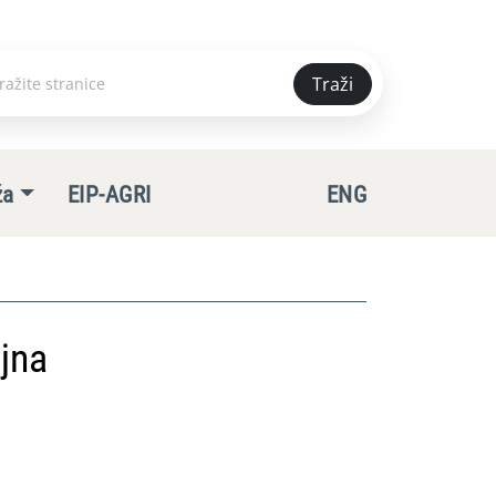
Traži
e
ža
EIP-AGRI
ENG
jna