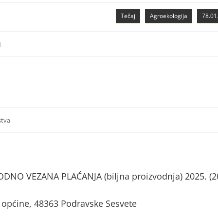
Tečaj
Agroekologija
78.01.
1
stva
NO VEZANA PLAĆANJA (biljna proizvodnja) 2025. (2
 općine, 48363 Podravske Sesvete