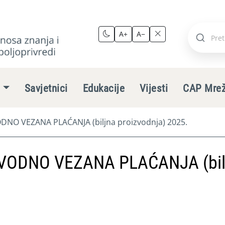
A+
A−
Pretraži
stranic
e
Savjetnici
Edukacije
Vijesti
CAP Mre
NO VEZANA PLAĆANJA (biljna proizvodnja) 2025.
VODNO VEZANA PLAĆANJA (bil