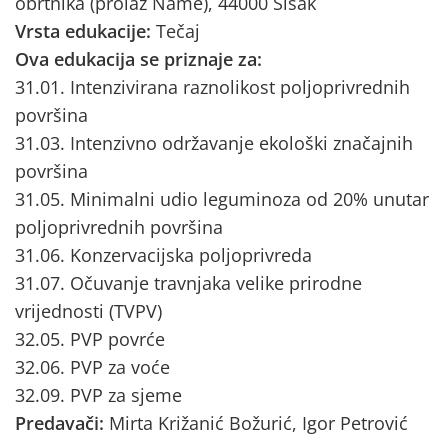
obrtnika (prolaz Name), 44000 Sisak
Vrsta edukacije:
Tečaj
Ova edukacija se priznaje za:
31.01. Intenzivirana raznolikost poljoprivrednih
površina
31.03. Intenzivno održavanje ekološki značajnih
površina
31.05. Minimalni udio leguminoza od 20% unutar
poljoprivrednih površina
31.06. Konzervacijska poljoprivreda
31.07. Očuvanje travnjaka velike prirodne
vrijednosti (TVPV)
32.05. PVP povrće
32.06. PVP za voće
32.09. PVP za sjeme
Predavači:
Mirta Križanić Božurić, Igor Petrović