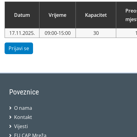
Preo
Datum
Vrijeme
Kapacitet
mjes
17.11.2025.
09:00-15:00
30
Prijavi se
Poveznice
O nama
Kontakt
Vijesti
EU CAP Mreža