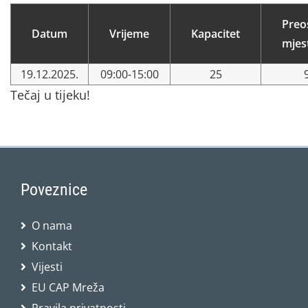
Preo
Datum
Vrijeme
Kapacitet
mjes
19.12.2025.
09:00-15:00
25
Tečaj u tijeku!
Poveznice
O nama
Kontakt
Vijesti
EU CAP Mreža