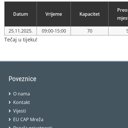
Preo
Datum
Vrijeme
Kapacitet
mjes
25.11.2025.
09:00-15:00
70
Tečaj u tijeku!
Poveznice
O nama
Kontakt
Vijesti
EU CAP Mreža