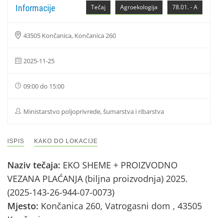
Informacije
Tečaj
Agroekologija
78.01. - A
43505 Končanica, Končanica 260
2025-11-25
09:00 do 15:00
Ministarstvo poljoprivrede, šumarstva i ribarstva
ISPIS
KAKO DO LOKACIJE
Naziv tečaja:
EKO SHEME + PROIZVODNO
VEZANA PLAĆANJA (biljna proizvodnja) 2025.
(2025-143-26-944-07-0073)
Mjesto:
Končanica 260, Vatrogasni dom , 43505