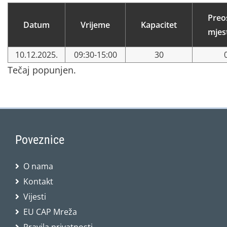
Preo
Datum
Vrijeme
Kapacitet
mjes
10.12.2025.
09:30-15:00
30
Tečaj popunjen.
Poveznice
O nama
Kontakt
Vijesti
EU CAP Mreža