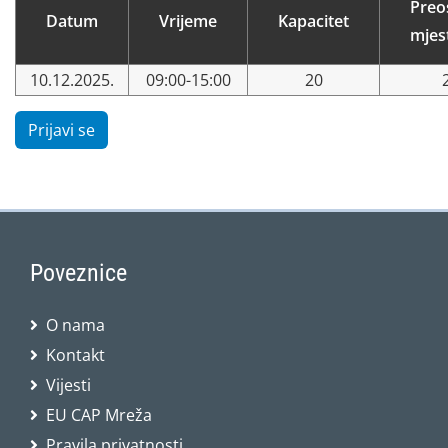
Preo
Datum
Vrijeme
Kapacitet
mjes
10.12.2025.
09:00-15:00
20
Prijavi se
Poveznice
O nama
Kontakt
Vijesti
EU CAP Mreža
Pravila privatnosti