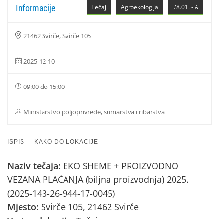
Informacije
Tečaj
Agroekologija
78.01. - A
21462 Svirče, Svirče 105
2025-12-10
09:00 do 15:00
Ministarstvo poljoprivrede, šumarstva i ribarstva
ISPIS
KAKO DO LOKACIJE
Naziv tečaja:
EKO SHEME + PROIZVODNO
VEZANA PLAĆANJA (biljna proizvodnja) 2025.
(2025-143-26-944-17-0045)
Mjesto:
Svirče 105, 21462 Svirče