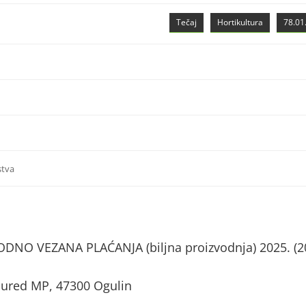
Tečaj
Hortikultura
78.01.
stva
NO VEZANA PLAĆANJA (biljna proizvodnja) 2025. (2
 ured MP, 47300 Ogulin