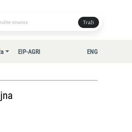
Traži
e
ža
EIP-AGRI
ENG
jna