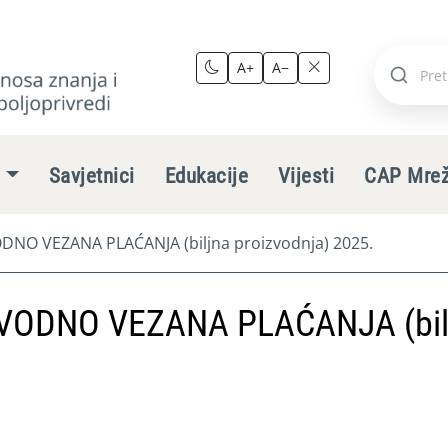
A+
A−
Pretraži
stranic
e
Savjetnici
Edukacije
Vijesti
CAP Mre
NO VEZANA PLAĆANJA (biljna proizvodnja) 2025.
VODNO VEZANA PLAĆANJA (bil