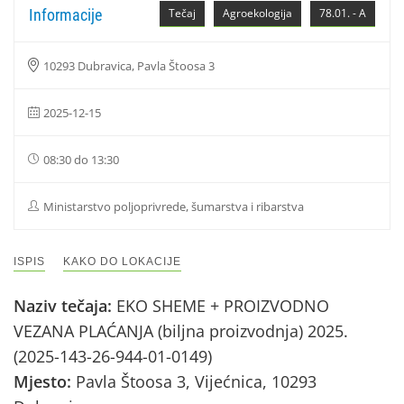
Informacije
Tečaj
Agroekologija
78.01. - A
10293 Dubravica, Pavla Štoosa 3
2025-12-15
08:30 do 13:30
Ministarstvo poljoprivrede, šumarstva i ribarstva
ISPIS
KAKO DO LOKACIJE
Naziv tečaja:
EKO SHEME + PROIZVODNO
VEZANA PLAĆANJA (biljna proizvodnja) 2025.
(2025-143-26-944-01-0149)
Mjesto:
Pavla Štoosa 3, Vijećnica, 10293