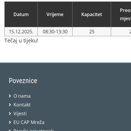
Preo
Datum
Vrijeme
Kapacitet
mjes
15.12.2025.
08:30-13:30
25
Tečaj u tijeku!
Poveznice
O nama
Kontakt
Vijesti
EU CAP Mreža