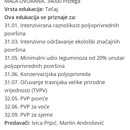
MALA DVORANA, 34000 Požega
Vrsta edukacije:
Tečaj
Ova edukacija se priznaje za:
31.01. Intenzivirana raznolikost poljoprivrednih
površina
31.03. Intenzivno održavanje ekološki značajnih
površina
31.05. Minimalni udio leguminoza od 20% unutar
poljoprivrednih površina
31.06. Konzervacijska poljoprivreda
31.07. Očuvanje travnjaka velike prirodne
vrijednosti (TVPV)
32.05. PVP povrće
32.06. PVP za voće
32.09. PVP za sjeme
Predavači:
Ivica Prpić, Martin Androšević