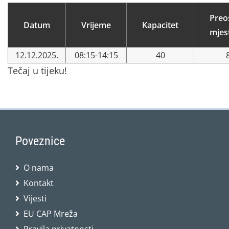
Preo
Datum
Vrijeme
Kapacitet
mjes
12.12.2025.
08:15-14:15
40
Tečaj u tijeku!
Poveznice
O nama
Kontakt
Vijesti
EU CAP Mreža