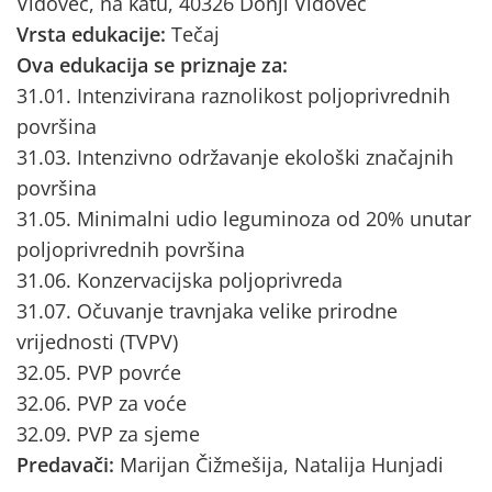
Vidovec, na katu, 40326 Donji Vidovec
Vrsta edukacije:
Tečaj
Ova edukacija se priznaje za:
31.01. Intenzivirana raznolikost poljoprivrednih
površina
31.03. Intenzivno održavanje ekološki značajnih
površina
31.05. Minimalni udio leguminoza od 20% unutar
poljoprivrednih površina
31.06. Konzervacijska poljoprivreda
31.07. Očuvanje travnjaka velike prirodne
vrijednosti (TVPV)
32.05. PVP povrće
32.06. PVP za voće
32.09. PVP za sjeme
Predavači:
Marijan Čižmešija, Natalija Hunjadi