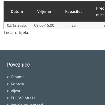
Preo
Datum
Vrijeme
Kapacitet
mjes
03.12.2025.
09:00-15:00
25
Tečaj u tijeku!
Poveznice
O nama
Kontakt
Vijesti
EU CAP Mreža