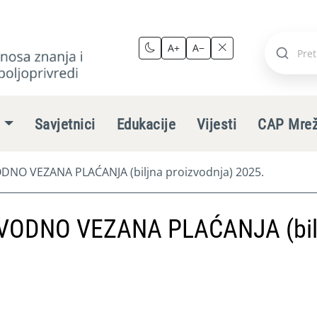
A+
A−
Pretraži
stranic
e
Savjetnici
Edukacije
Vijesti
CAP Mre
NO VEZANA PLAĆANJA (biljna proizvodnja) 2025.
VODNO VEZANA PLAĆANJA (bil