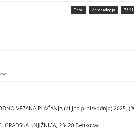
Tečaj
Agroekologija
78.01.
stva
NO VEZANA PLAĆANJA (biljna proizvodnja) 2025. (2
 46, GRADSKA KNJIŽNICA, 23420 Benkovac