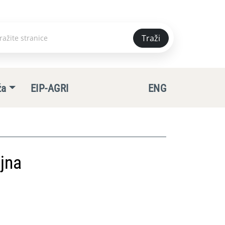
Traži
e
ža
EIP-AGRI
ENG
jna