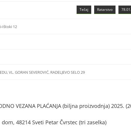
Tečaj
Ratarstvo
78.01.
i-Ištoki 12
DU, VL. GORAN SEVEROVIĆ, RADELJEVO SELO 29
NO VEZANA PLAĆANJA (biljna proizvodnja) 2025. (2
i dom, 48214 Sveti Petar Čvrstec (tri zaselka)