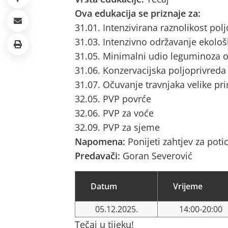
Ova edukacija se priznaje za:
31.01. Intenzivirana raznolikost pol
31.03. Intenzivno održavanje ekološ
31.05. Minimalni udio leguminoza o
31.06. Konzervacijska poljoprivreda
31.07. Očuvanje travnjaka velike pri
32.05. PVP povrće
32.06. PVP za voće
32.09. PVP za sjeme
Napomena:
Ponijeti zahtjev za poti
Predavači:
Goran Severović
Datum
Vrijeme
05.12.2025.
14:00-20:00
Tečaj u tijeku!