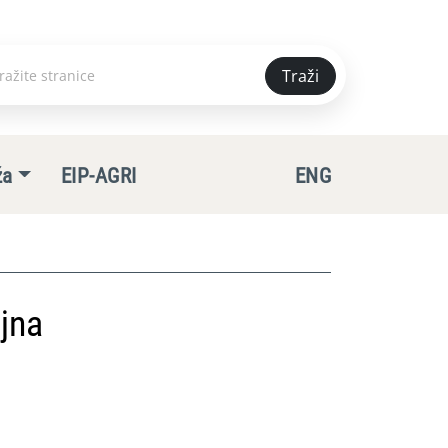
Traži
e
ža
EIP-AGRI
ENG
jna