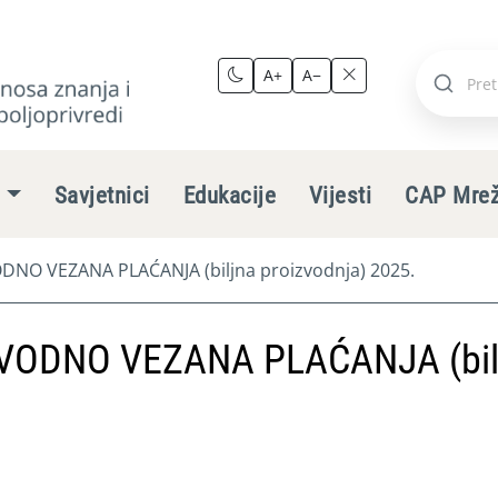
A+
A−
Pretraži
stranic
e
Savjetnici
Edukacije
Vijesti
CAP Mre
NO VEZANA PLAĆANJA (biljna proizvodnja) 2025.
VODNO VEZANA PLAĆANJA (bil