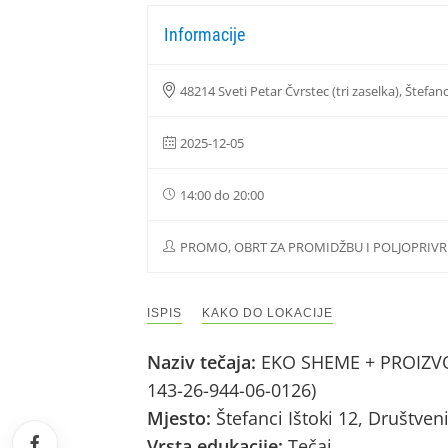
Informacije
48214 Sveti Petar Čvrstec (tri zaselka), Štefanc
2025-12-05
14:00 do 20:00
PROMO, OBRT ZA PROMIDŽBU I POLJOPRIVRE
ISPIS
KAKO DO LOKACIJE
Naziv tečaja:
EKO SHEME + PROIZVOD
143-26-944-06-0126)
Mjesto:
Štefanci Ištoki 12, Društven
Vrsta edukacije:
Tečaj