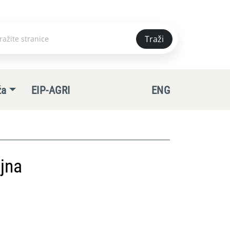
Traži
e
ža
EIP-AGRI
ENG
jna