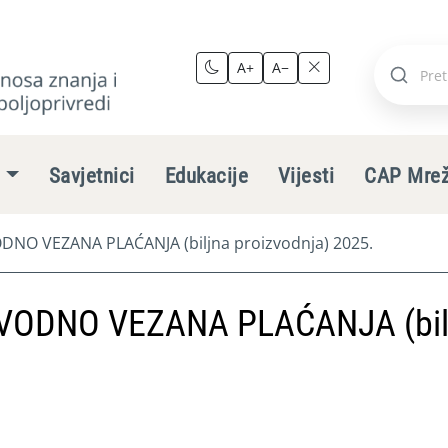
A+
A−
Pretraži
stranic
e
Savjetnici
Edukacije
Vijesti
CAP Mre
NO VEZANA PLAĆANJA (biljna proizvodnja) 2025.
VODNO VEZANA PLAĆANJA (bil