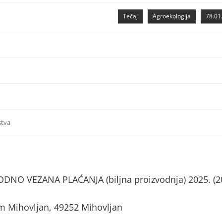
Tečaj
Agroekologija
78.01.
stva
NO VEZANA PLAĆANJA (biljna proizvodnja) 2025. (2
m Mihovljan, 49252 Mihovljan