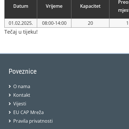
Preo
Datum
Vrijeme
Kapacitet
mjes
01.02.2025.
08:00-14:00
20
1
Tečaj u tijeku!
Poveznice
O nama
Kontakt
Vijesti
EU CAP Mreža
Pravila privatnosti