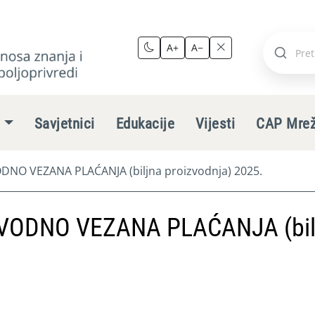
A+
A−
Pretraži
stranic
e
Savjetnici
Edukacije
Vijesti
CAP Mre
NO VEZANA PLAĆANJA (biljna proizvodnja) 2025.
VODNO VEZANA PLAĆANJA (bil