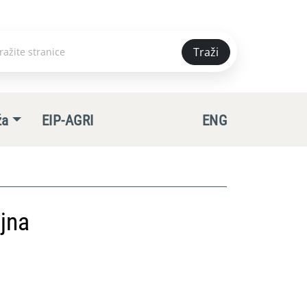
Traži
e
ža
EIP-AGRI
ENG
jna