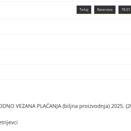
Tečaj
Ratarstvo
78.01.
NO VEZANA PLAĆANJA (biljna proizvodnja) 2025. (2
trijevci