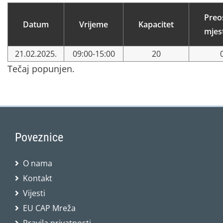
Preo
Datum
Vrijeme
Kapacitet
mjes
21.02.2025.
09:00-15:00
20
Tečaj popunjen.
Poveznice
O nama
Kontakt
Vijesti
EU CAP Mreža