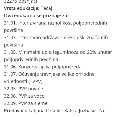
32275 Bošnjaci
Vrsta edukacije:
Tečaj
Ova edukacija se priznaje za:
31.01. Intenzivirana raznolikost poljoprivrednih
površina
31.03. Intenzivno održavanje ekološki značajnih
površina
31.05. Minimalni udio leguminoza od 20% unutar
poljoprivrednih površina
31.06. Konzervacijska poljoprivreda
31.07. Očuvanje travnjaka velike prirodne
vrijednosti (TVPV)
32.05. PVP povrće
32.06. PVP za voće
32.09. PVP za sjeme
Predavači:
Tatjana Oršolić, Katica Juzbašić, Ne