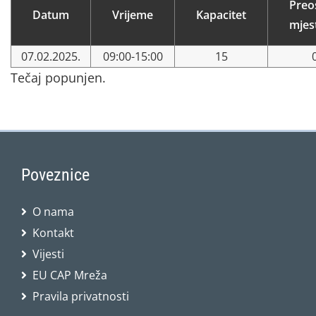
Preo
Datum
Vrijeme
Kapacitet
mjes
07.02.2025.
09:00-15:00
15
Tečaj popunjen.
Poveznice
O nama
Kontakt
Vijesti
EU CAP Mreža
Pravila privatnosti