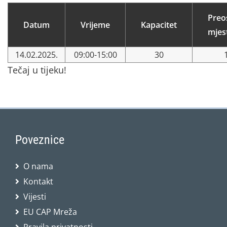
Preo
Datum
Vrijeme
Kapacitet
mjes
14.02.2025.
09:00-15:00
30
Tečaj u tijeku!
Poveznice
O nama
Kontakt
Vijesti
EU CAP Mreža