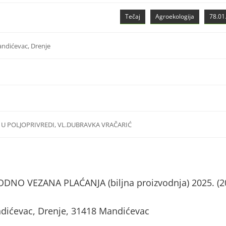
Tečaj
Agroekologija
78.01.
ndićevac, Drenje
 U POLJOPRIVREDI, VL.DUBRAVKA VRAČARIĆ
NO VEZANA PLAĆANJA (biljna proizvodnja) 2025. (2
dićevac, Drenje, 31418 Mandićevac