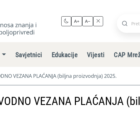
A+
A−
Pretraži
stranic
e
Savjetnici
Edukacije
Vijesti
CAP Mre
NO VEZANA PLAĆANJA (biljna proizvodnja) 2025.
VODNO VEZANA PLAĆANJA (bil