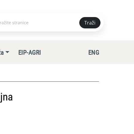
Traži
e
ža
EIP-AGRI
ENG
jna