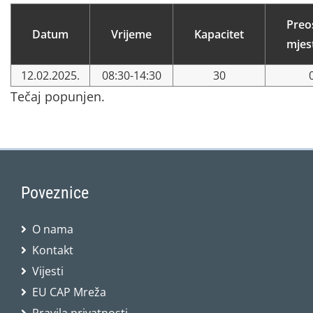
Preo
Datum
Vrijeme
Kapacitet
mjes
12.02.2025.
08:30-14:30
30
Tečaj popunjen.
Poveznice
O nama
Kontakt
Vijesti
EU CAP Mreža