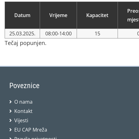
Preo
Datum
Vrijeme
Kapacitet
mjes
25.03.2025.
08:00-14:00
15
Tečaj popunjen.
Poveznice
O nama
Kontakt
Vijesti
EU CAP Mreža