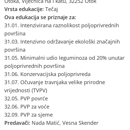
Otoka, Vijećnica na I katu, 32252 Otok
Vrsta edukacije:
Tečaj
Ova edukacija se priznaje za:
31.01. Intenzivirana raznolikost poljoprivrednih
površina
31.03. Intenzivno održavanje ekološki značajnih
površina
31.05. Minimalni udio leguminoza od 20% unutar
poljoprivrednih površina
31.06. Konzervacijska poljoprivreda
31.07. Očuvanje travnjaka velike prirodne
vrijednosti (TVPV)
32.05. PVP povrće
32.06. PVP za voće
32.09. PVP za sjeme
Predavači:
Nada Matić, Vesna Skender