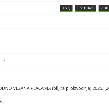
Tečaj
Hortikultura
78.01.
stva
NO VEZANA PLAĆANJA (biljna proizvodnja) 2025. (2
Vis