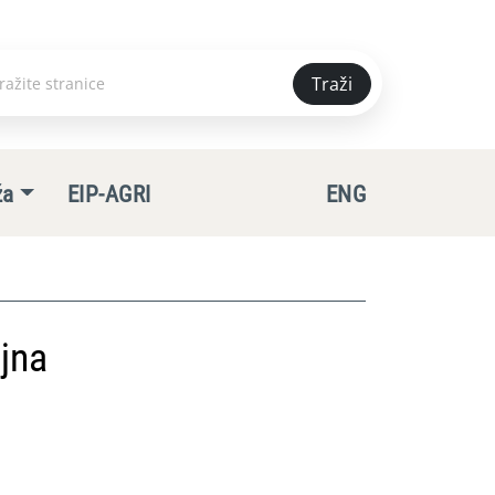
Traži
e
ža
EIP-AGRI
ENG
jna