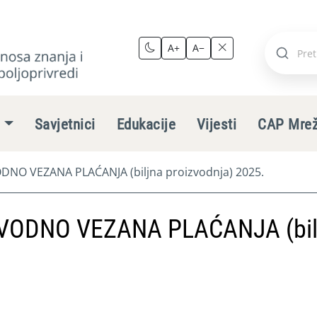
A+
A−
Pretraži
stranic
e
Savjetnici
Edukacije
Vijesti
CAP Mre
NO VEZANA PLAĆANJA (biljna proizvodnja) 2025.
VODNO VEZANA PLAĆANJA (bil