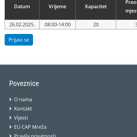
Preo
Datum
Vrijeme
Kapacitet
mjes
26.02.2025.
08:00-14:00
20
Prijavi se
Poveznice
O nama
Kontakt
Vijesti
EU CAP Mreža
Pravila privatnosti