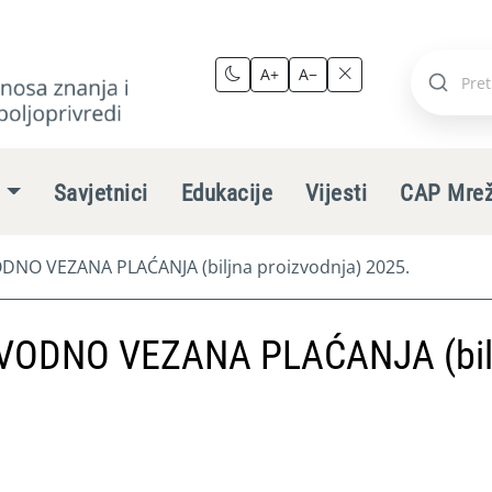
A+
A−
Pretraži
stranic
e
Savjetnici
Edukacije
Vijesti
CAP Mre
NO VEZANA PLAĆANJA (biljna proizvodnja) 2025.
VODNO VEZANA PLAĆANJA (bil