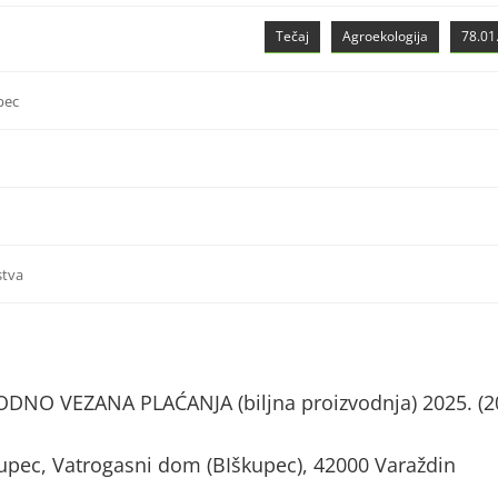
Tečaj
Agroekologija
78.01.
pec
stva
NO VEZANA PLAĆANJA (biljna proizvodnja) 2025. (2
kupec, Vatrogasni dom (BIškupec), 42000 Varaždin