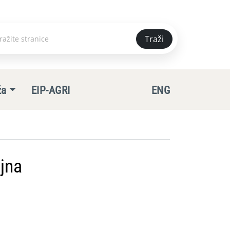
Traži
e
ža
EIP-AGRI
ENG
jna