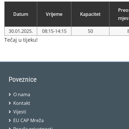
Preo
Datum
Vrijeme
Kapacitet
mjes
30.01.2025.
08:15-14:15
50
Tečaj u tijeku!
Poveznice
O nama
Kontakt
Vijesti
EU CAP Mreža