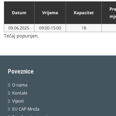
Pr
Datum
Vrijeme
Kapacitet
mj
09.06.2025.
09:00-15:00
18
Tečaj popunjen.
Poveznice
O nama
Kontakt
Vijesti
EU CAP Mreža