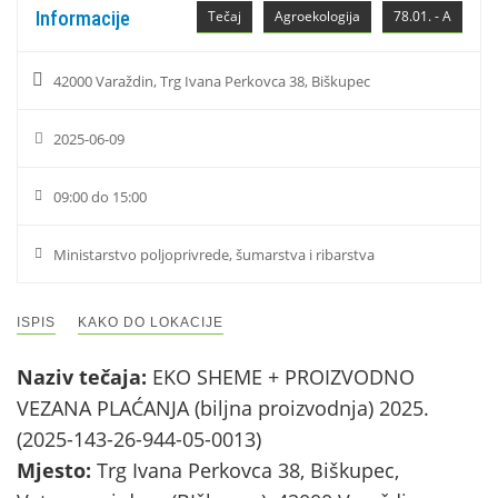
Informacije
Tečaj
Agroekologija
78.01. - A
42000 Varaždin, Trg Ivana Perkovca 38, Biškupec
2025-06-09
09:00 do 15:00
Ministarstvo poljoprivrede, šumarstva i ribarstva
ISPIS
KAKO DO LOKACIJE
Naziv tečaja:
EKO SHEME + PROIZVODNO
VEZANA PLAĆANJA (biljna proizvodnja) 2025.
(2025-143-26-944-05-0013)
Mjesto:
Trg Ivana Perkovca 38, Biškupec,