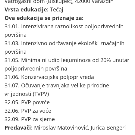
Vatrogasni dom (BIškupec), 42000 Varaždin
Vrsta edukacije:
Tečaj
Ova edukacija se priznaje za:
31.01. Intenzivirana raznolikost poljoprivrednih
površina
31.03. Intenzivno održavanje ekološki značajnih
površina
31.05. Minimalni udio leguminoza od 20% unutar
poljoprivrednih površina
31.06. Konzervacijska poljoprivreda
31.07. Očuvanje travnjaka velike prirodne
vrijednosti (TVPV)
32.05. PVP povrće
32.06. PVP za voće
32.09. PVP za sjeme
Predavači:
Miroslav Matovinović, Jurica Bengeri