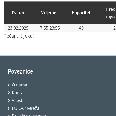
Preo
Datum
Vrijeme
Kapacitet
mjes
23.02.2025.
17:55-23:55
40
2
Tečaj u tijeku!
Poveznice
O nama
Kontakt
Vijesti
EU CAP Mreža