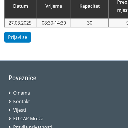
Preo
Datum
Vrijeme
Kapacitet
mjes
27.03.2025.
08:30-14:30
30
Prijavi se
Poveznice
O nama
Kontakt
Vijesti
EU CAP Mreža
Pravila privatnosti