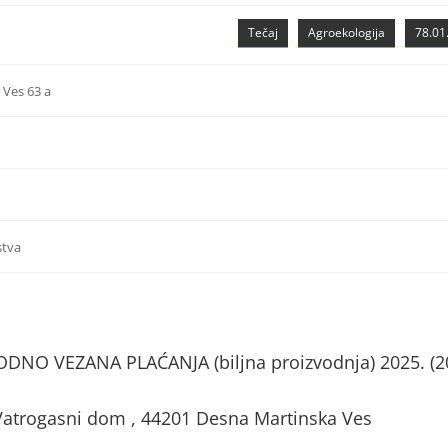
Tečaj
Agroekologija
78.01.
 Ves 63 a
stva
NO VEZANA PLAĆANJA (biljna proizvodnja) 2025. (2
Vatrogasni dom , 44201 Desna Martinska Ves