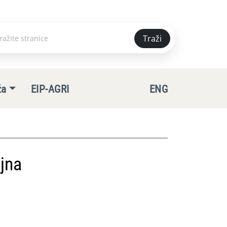
Traži
e
ža
EIP-AGRI
ENG
jna