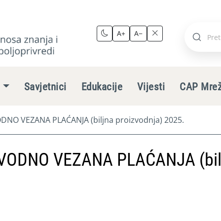
A+
A−
Pretraži
stranic
e
Savjetnici
Edukacije
Vijesti
CAP Mre
NO VEZANA PLAĆANJA (biljna proizvodnja) 2025.
VODNO VEZANA PLAĆANJA (bil