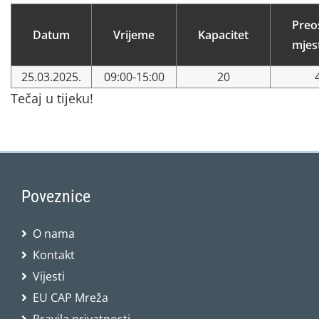
Preo
Datum
Vrijeme
Kapacitet
mjes
25.03.2025.
09:00-15:00
20
Tečaj u tijeku!
Poveznice
O nama
Kontakt
Vijesti
EU CAP Mreža