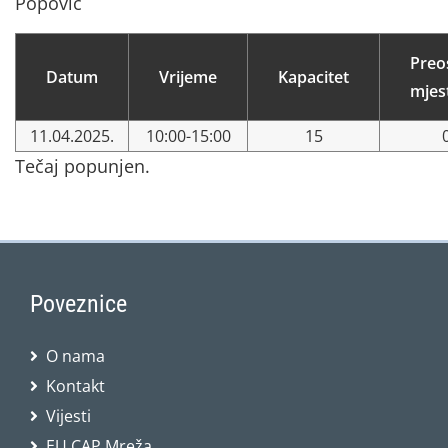
Popović
Preo
Datum
Vrijeme
Kapacitet
mjes
11.04.2025.
10:00-15:00
15
Tečaj popunjen.
Poveznice
O nama
Kontakt
Vijesti
EU CAP Mreža