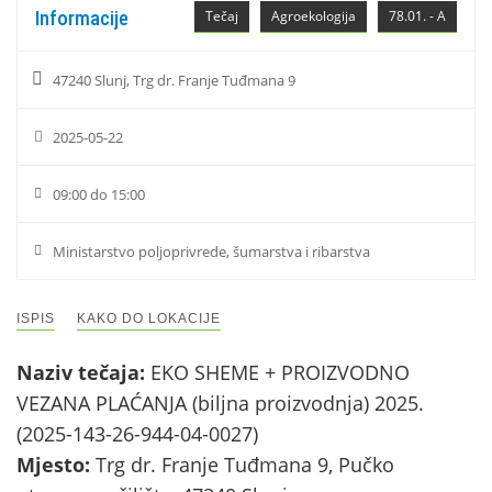
Informacije
Tečaj
Agroekologija
78.01. - A
47240 Slunj, Trg dr. Franje Tuđmana 9
2025-05-22
09:00 do 15:00
Ministarstvo poljoprivrede, šumarstva i ribarstva
ISPIS
KAKO DO LOKACIJE
Naziv tečaja:
EKO SHEME + PROIZVODNO
VEZANA PLAĆANJA (biljna proizvodnja) 2025.
(2025-143-26-944-04-0027)
Mjesto:
Trg dr. Franje Tuđmana 9, Pučko