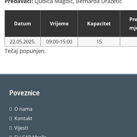
Predavači:
Ljubica Magdić, Bernarda Dražetić
Pr
Datum
Vrijeme
Kapacitet
mj
22.05.2025.
09:00-15:00
15
Tečaj popunjen.
Poveznice
O nama
Kontakt
Vijesti