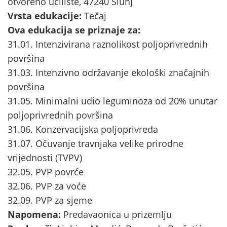
otvoreno učilište, 47240 Slunj
Vrsta edukacije:
Tečaj
Ova edukacija se priznaje za:
31.01. Intenzivirana raznolikost poljoprivrednih
površina
31.03. Intenzivno održavanje ekološki značajnih
površina
31.05. Minimalni udio leguminoza od 20% unutar
poljoprivrednih površina
31.06. Konzervacijska poljoprivreda
31.07. Očuvanje travnjaka velike prirodne
vrijednosti (TVPV)
32.05. PVP povrće
32.06. PVP za voće
32.09. PVP za sjeme
Napomena:
Predavaonica u prizemlju