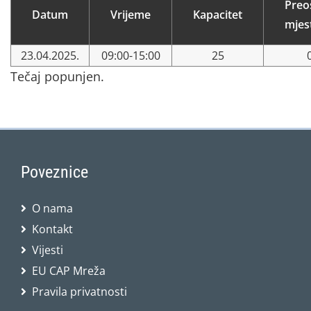
Preo
Datum
Vrijeme
Kapacitet
mjes
23.04.2025.
09:00-15:00
25
Tečaj popunjen.
Poveznice
O nama
Kontakt
Vijesti
EU CAP Mreža
Pravila privatnosti