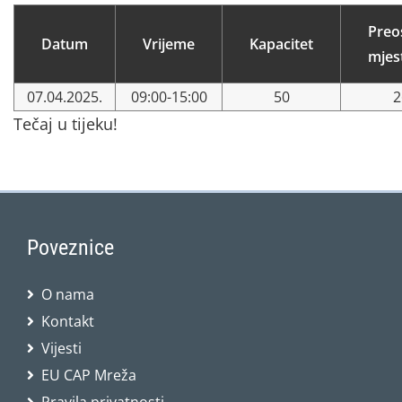
Preo
Datum
Vrijeme
Kapacitet
mjes
07.04.2025.
09:00-15:00
50
2
Tečaj u tijeku!
Poveznice
O nama
Kontakt
Vijesti
EU CAP Mreža