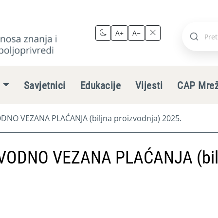
A+
A−
Pretraži
stranic
e
Savjetnici
Edukacije
Vijesti
CAP Mre
NO VEZANA PLAĆANJA (biljna proizvodnja) 2025.
VODNO VEZANA PLAĆANJA (bil