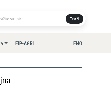
Traži
e
ža
EIP-AGRI
ENG
jna