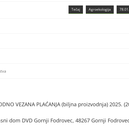
Tečaj
Agroekologija
78.01.
stva
NO VEZANA PLAĆANJA (biljna proizvodnja) 2025. (2
asni dom DVD Gornji Fodrovec, 48267 Gornji Fodrove