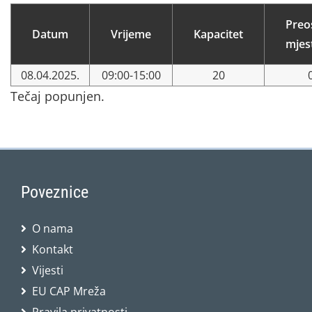
Preo
Datum
Vrijeme
Kapacitet
mjes
08.04.2025.
09:00-15:00
20
Tečaj popunjen.
Poveznice
O nama
Kontakt
Vijesti
EU CAP Mreža