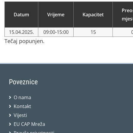
Preo
Datum
Vrijeme
Kapacitet
mjes
15.04.2025.
09:00-15:00
15
Tečaj popunjen.
Poveznice
O nama
Kontakt
Vijesti
EU CAP Mreža