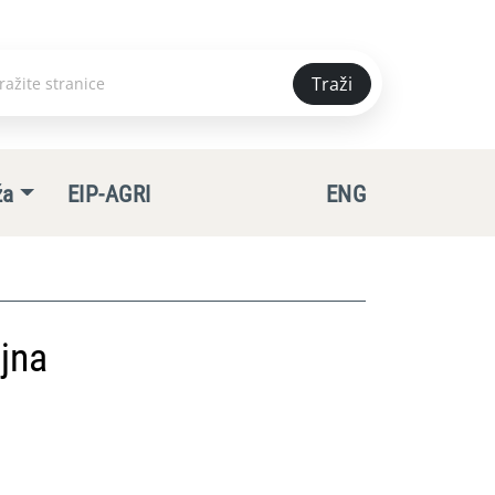
Traži
e
ža
EIP-AGRI
ENG
jna