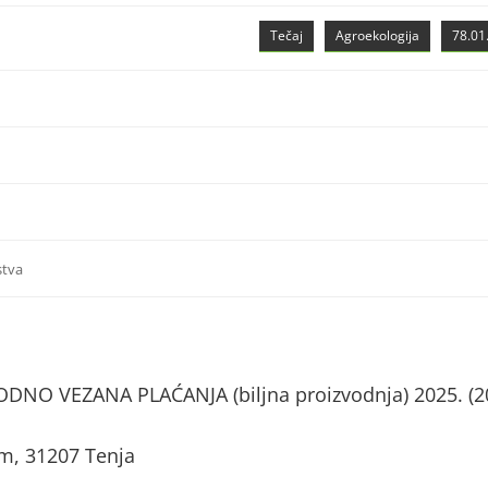
Tečaj
Agroekologija
78.01.
stva
NO VEZANA PLAĆANJA (biljna proizvodnja) 2025. (2
om, 31207 Tenja