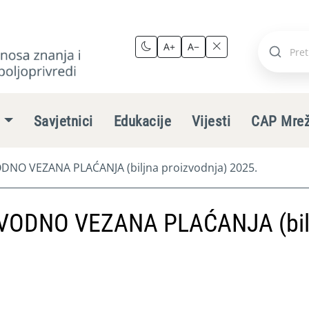
A+
A−
Pretraži
stranic
e
Savjetnici
Edukacije
Vijesti
CAP Mre
NO VEZANA PLAĆANJA (biljna proizvodnja) 2025.
VODNO VEZANA PLAĆANJA (bil