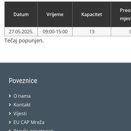
Preo
Datum
Vrijeme
Kapacitet
mjes
27.05.2025.
09:00-15:00
13
Tečaj popunjen.
Poveznice
O nama
Kontakt
Vijesti
EU CAP Mreža