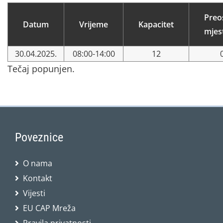
Preo
Datum
Vrijeme
Kapacitet
mjes
30.04.2025.
08:00-14:00
12
Tečaj popunjen.
Poveznice
O nama
Kontakt
Vijesti
EU CAP Mreža