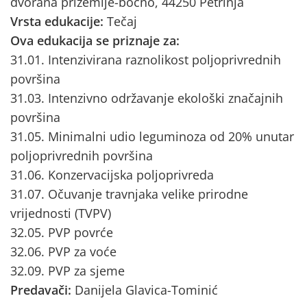
dvorana prizemlje-bočno, 44250 Petrinja
Vrsta edukacije:
Tečaj
Ova edukacija se priznaje za:
31.01. Intenzivirana raznolikost poljoprivrednih
površina
31.03. Intenzivno održavanje ekološki značajnih
površina
31.05. Minimalni udio leguminoza od 20% unutar
poljoprivrednih površina
31.06. Konzervacijska poljoprivreda
31.07. Očuvanje travnjaka velike prirodne
vrijednosti (TVPV)
32.05. PVP povrće
32.06. PVP za voće
32.09. PVP za sjeme
Predavači:
Danijela Glavica-Tominić