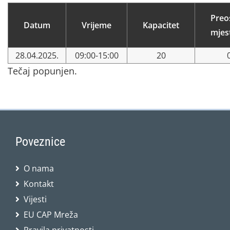
Preo
Datum
Vrijeme
Kapacitet
mjes
28.04.2025.
09:00-15:00
20
Tečaj popunjen.
Poveznice
O nama
Kontakt
Vijesti
EU CAP Mreža