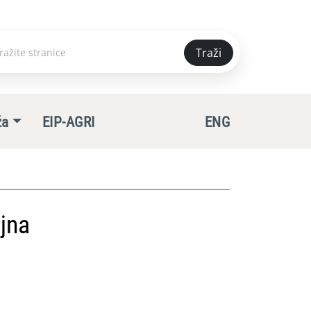
Traži
e
ža
EIP-AGRI
ENG
jna