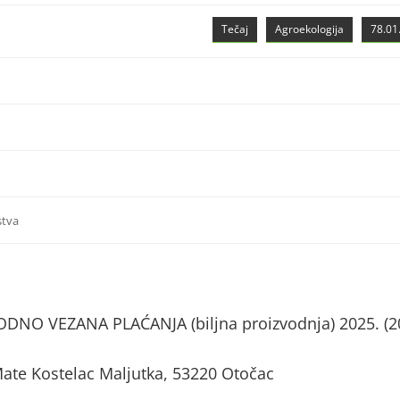
Tečaj
Agroekologija
78.01.
stva
NO VEZANA PLAĆANJA (biljna proizvodnja) 2025. (2
ate Kostelac Maljutka, 53220 Otočac