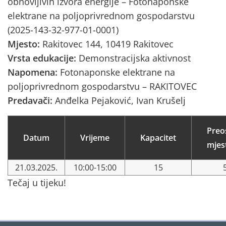
obnovljivih izvora energije – Fotonaponske
elektrane na poljoprivrednom gospodarstvu
(2025-143-32-977-01-0001)
Mjesto:
Rakitovec 144, 10419 Rakitovec
Vrsta edukacije:
Demonstracijska aktivnost
Napomena:
Fotonaponske elektrane na
poljoprivrednom gospodarstvu – RAKITOVEC
Predavači:
Anđelka Pejaković, Ivan Krušelj
Preo
Datum
Vrijeme
Kapacitet
mjes
21.03.2025.
10:00-15:00
15
Tečaj u tijeku!