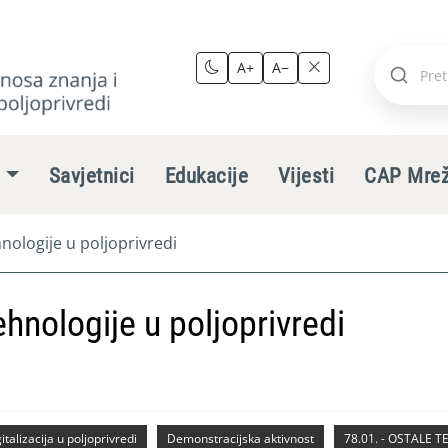
A+
A−
Pretraži
stranic
e
Savjetnici
Edukacije
Vijesti
CAP Mre
hnologije u poljoprivredi
tehnologije u poljoprivredi
italizacija u poljoprivredi
Demonstracijska aktivnost
78.01. - OSTALE 