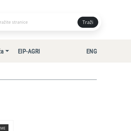
Traži
e
ža
EIP-AGRI
ENG
TEME