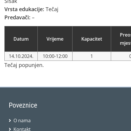
Sisak
Vrsta edukacije:
Tečaj
Predavači:
–
Preo
Datum
Vrijeme
Kapacitet
mjes
14.10.2024.
10:00-12:00
1
Tečaj popunjen.
Poveznice
O nama
Kontakt