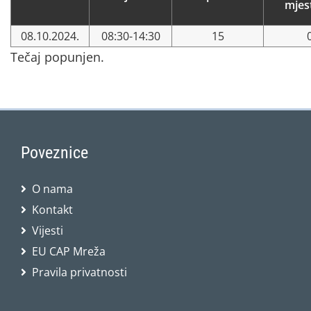
mjes
08.10.2024.
08:30-14:30
15
Tečaj popunjen.
Poveznice
O nama
Kontakt
Vijesti
EU CAP Mreža
Pravila privatnosti