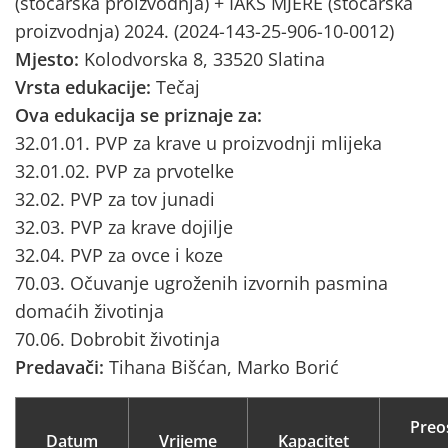
(stočarska proizvodnja) + IAKS MJERE (stočarska
proizvodnja) 2024. (2024-143-25-906-10-0012)
Mjesto:
Kolodvorska 8, 33520 Slatina
Vrsta edukacije:
Tečaj
Ova edukacija se priznaje za:
32.01.01. PVP za krave u proizvodnji mlijeka
32.01.02. PVP za prvotelke
32.02. PVP za tov junadi
32.03. PVP za krave dojilje
32.04. PVP za ovce i koze
70.03. Očuvanje ugroženih izvornih pasmina
domaćih životinja
70.06. Dobrobit životinja
Predavači:
Tihana Bišćan, Marko Borić
Preo
Datum
Vrijeme
Kapacitet