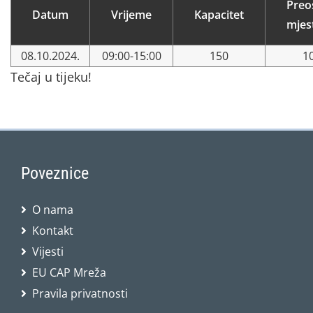
Preo
Datum
Vrijeme
Kapacitet
mjes
08.10.2024.
09:00-15:00
150
1
Tečaj u tijeku!
Poveznice
O nama
Kontakt
Vijesti
EU CAP Mreža
Pravila privatnosti