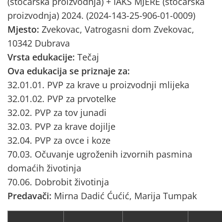
(stočarska proizvodnja) + IAKS MJERE (stočarska
proizvodnja) 2024. (2024-143-25-906-01-0009)
Mjesto:
Zvekovac, Vatrogasni dom Zvekovac,
10342 Dubrava
Vrsta edukacije:
Tečaj
Ova edukacija se priznaje za:
32.01.01. PVP za krave u proizvodnji mlijeka
32.01.02. PVP za prvotelke
32.02. PVP za tov junadi
32.03. PVP za krave dojilje
32.04. PVP za ovce i koze
70.03. Očuvanje ugroženih izvornih pasmina
domaćih životinja
70.06. Dobrobit životinja
Predavači:
Mirna Dadić Ćućić, Marija Tumpak