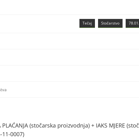
Tečaj
Stočarstvo
78.01.
stva
AĆANJA (stočarska proizvodnja) + IAKS MJERE (stoč
6-11-0007)