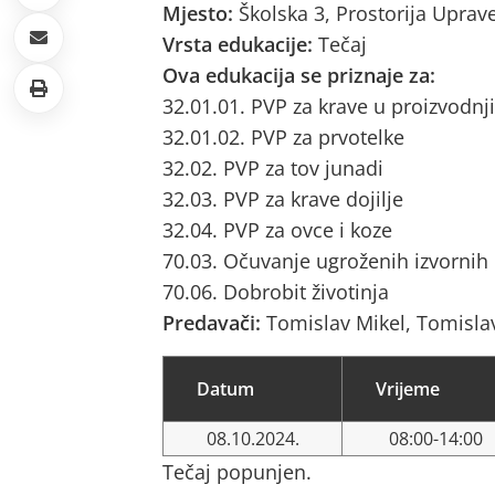
Mjesto:
Školska 3, Prostorija Uprav
Vrsta edukacije:
Tečaj
Ova edukacija se priznaje za:
32.01.01. PVP za krave u proizvodnji
32.01.02. PVP za prvotelke
32.02. PVP za tov junadi
32.03. PVP za krave dojilje
32.04. PVP za ovce i koze
70.03. Očuvanje ugroženih izvornih
70.06. Dobrobit životinja
Predavači:
Tomislav Mikel, Tomisl
Datum
Vrijeme
08.10.2024.
08:00-14:00
Tečaj popunjen.