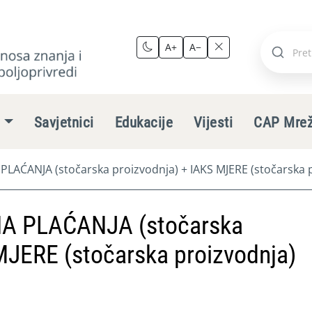
A+
A−
Pretraži
stranic
e
Savjetnici
Edukacije
Vijesti
CAP Mre
ĆANJA (stočarska proizvodnja) + IAKS MJERE (stočarska p
 PLAĆANJA (stočarska
MJERE (stočarska proizvodnja)