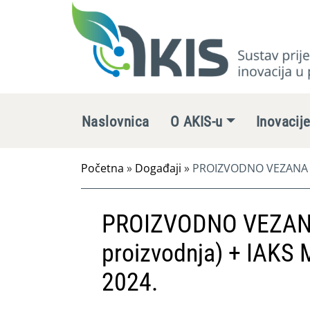
Naslovnica
O AKIS-u
Inovacij
Početna
»
Događaji
»
PROIZVODNO VEZANA PLA
PROIZVODNO VEZANA
proizvodnja) + IAKS 
2024.