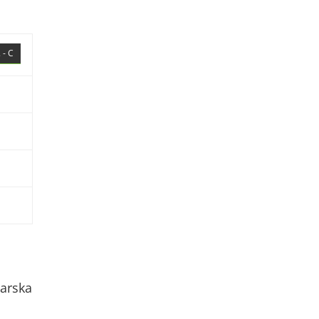
 - C
arska