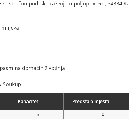
e za stručnu podršku razvoju u poljoprivredi, 34334 K
 mlijeka
 pasmina domaćih životinja
av Soukup
Kapacitet
Preostalo mjesta
15
0