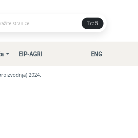
Traži
e
ža
EIP-AGRI
ENG
roizvodnja) 2024.