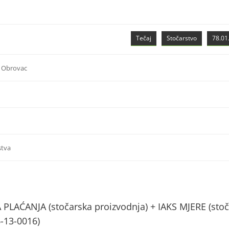
Tečaj
Stočarstvo
78.01.
 Obrovac
stva
AĆANJA (stočarska proizvodnja) + IAKS MJERE (stoč
6-13-0016)