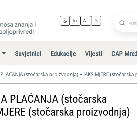
A+
A−
Pretraži
stranic
e
Savjetnici
Edukacije
Vijesti
CAP Mre
ĆANJA (stočarska proizvodnja) + IAKS MJERE (stočarska p
 PLAĆANJA (stočarska
MJERE (stočarska proizvodnja)