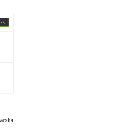
 - C
arska