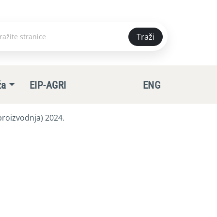
Traži
e
ža
EIP-AGRI
ENG
roizvodnja) 2024.