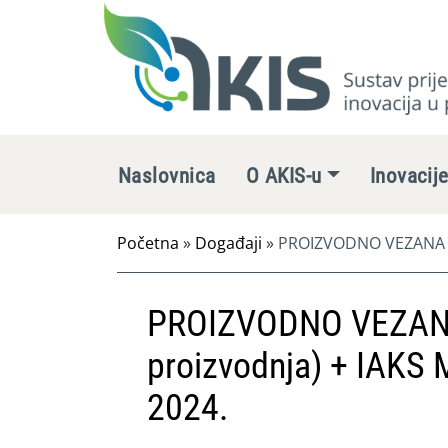
Naslovnica
O AKIS-u
Inovacij
Početna
»
Događaji
»
PROIZVODNO VEZANA PLA
PROIZVODNO VEZANA
proizvodnja) + IAKS 
2024.