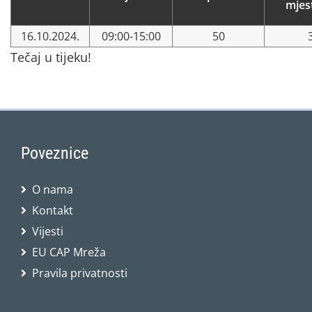
mjes
16.10.2024.
09:00-15:00
50
Tečaj u tijeku!
Poveznice
O nama
Kontakt
Vijesti
EU CAP Mreža
Pravila privatnosti