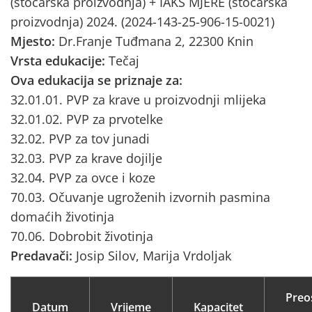
(stočarska proizvodnja) + IAKS MJERE (stočarska
proizvodnja) 2024. (2024-143-25-906-15-0021)
Mjesto:
Dr.Franje Tuđmana 2, 22300 Knin
Vrsta edukacije:
Tečaj
Ova edukacija se priznaje za:
32.01.01. PVP za krave u proizvodnji mlijeka
32.01.02. PVP za prvotelke
32.02. PVP za tov junadi
32.03. PVP za krave dojilje
32.04. PVP za ovce i koze
70.03. Očuvanje ugroženih izvornih pasmina
domaćih životinja
70.06. Dobrobit životinja
Predavači:
Josip Silov, Marija Vrdoljak
Preo
Datum
Vrijeme
Kapacitet